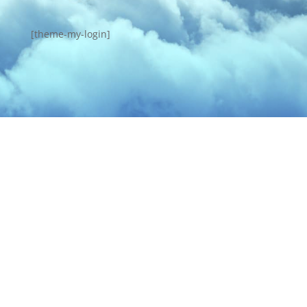
[theme-my-login]